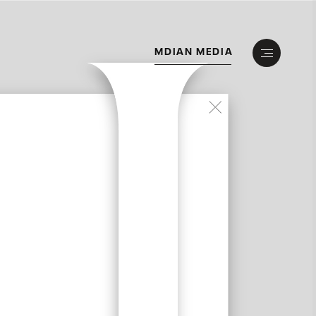
M
D
I
A
N
M
E
D
I
A