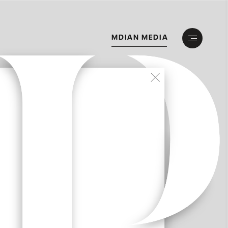
M
D
I
A
N
M
E
D
I
A