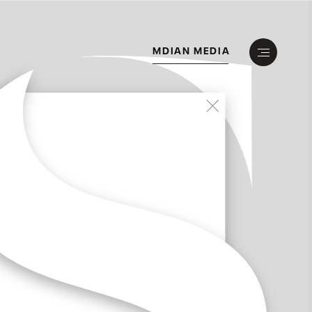
M
D
I
A
N
M
E
D
I
A