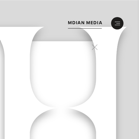
M
D
I
A
N
M
E
D
I
A