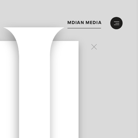
M
D
I
A
N
M
E
D
I
A